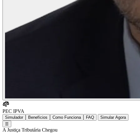
PEC IPVA
Simulador
Benefícios
Como Funciona
FAQ
Simular Agora
☰
A Justiça Tributária Chegou