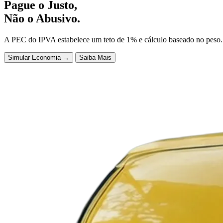
Pague o
Justo
,
Não o
Abusivo
.
A PEC do IPVA estabelece um teto de 1% e cálculo baseado no peso. 
Simular Economia
→
Saiba Mais